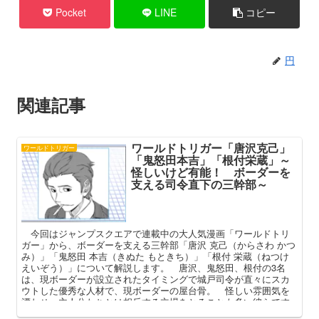
Pocket
LINE
コピー
円
関連記事
ワールドトリガー「唐沢克己」
ワールドトリガー
「鬼怒田本吉」「根付栄蔵」～
怪しいけど有能！ ボーダーを
支える司令直下の三幹部～
今回はジャンプスクエアで連載中の大人気漫画「ワールドトリ
ガー」から、ボーダーを支える三幹部「唐沢 克己（からさわ かつ
み）」「鬼怒田 本吉（きぬた もときち）」「根付 栄蔵（ねつけ
えいぞう）」について解説します。 唐沢、鬼怒田、根付の3名
は、現ボーダーが設立されたタイミングで城戸司令が直々にスカ
ウトした優秀な人材で、現ボーダーの屋台骨。 怪しい雰囲気を
漂わせ、主人公たちとは相反する立場をとることも多い彼らです
が、それもボーダーという組織を思ってのことなのです。