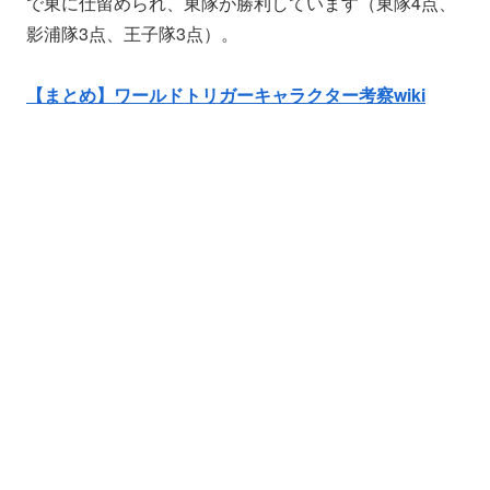
で東に仕留められ、東隊が勝利しています（東隊4点、
影浦隊3点、王子隊3点）。
【まとめ】ワールドトリガーキャラクター考察wiki