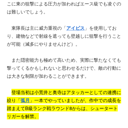
こに東の狙撃による圧力が加わればエース級でも凌ぐの
は難しいでしょう。
東隊長は主に威力重視の「
アイビス
」を使用してお
り、建物などで射線を遮っても壁越しに狙撃を行うこと
が可能（滅多にやりませんけど）。
また隠密能力も極めて高いため、実際に撃たなくても
撃ってくるかもしれないと思わせるだけで、敵の行動に
は大きな制限が加わることができます。
登場当初は小荒井と奥寺はアタッカーとしての連携に
絞り「
弧月
」一本でやっていましたが、作中での成長を
踏まえてB級ランク戦ラウンド8からは、シュータート
リガーを解禁。