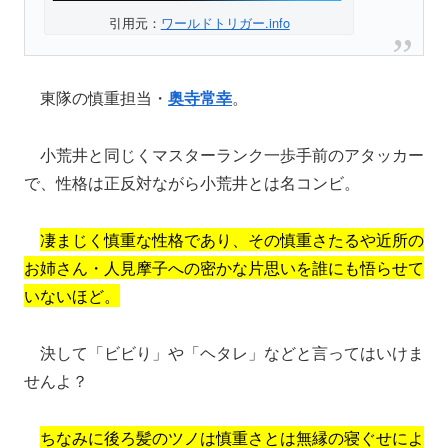
引用元：
ワールドトリガー.info
東隊の慎重担当・
奥寺常幸
。
小荒井と同じくマスターランク一歩手前のアタッカー
で、性格は正反対ながら小荒井とは名コンビ。
凄まじく慎重な性格であり、その慎重さたるや近所の
お姉さん・人見摩子への密かな片思いを誰にも悟らせて
いないほど。
決して「ビビり」や「ヘタレ」などと言ってはいけま
せんよ？
ちなみに後ろ髪のツノは慎重さとは無縁の寝ぐせによ