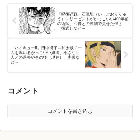
「呪術廻戦」石流龍（いしごおりりゅ
う）～リーゼントがかっこいい400年前
の術師、乙骨との激闘で見せた強さ
（術式）など～
「ハイキュー‼」田中冴子～和太鼓チー
ムを率いるかっこいい姐御、小さな巨
人との過去やその後（現在）、声優な
ど～
コメント
コメントを書き込む