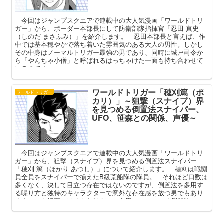
今回はジャンプスクエアで連載中の大人気漫画「ワールドトリ
ガー」から、ボーダー本部長にして防衛部隊指揮官「忍田 真史
（しのだ まさふみ）」を紹介します。 忍田本部長と言えば、作
中では基本穏やかで落ち着いた雰囲気のある大人の男性。しかし
その中身はノーマルトリガー最強の男であり、同時に城戸司令か
ら「やんちゃ小僧」と呼ばれるはっちゃけた一面も持ち合わせて
いるのです。
ワールドトリガー「穂刈篤（ポ
ワールドトリガー
カリ）」～狙撃（スナイプ）界
を見つめる倒置法スナイパー、
UFO、笹森との関係、声優～
今回はジャンプスクエアで連載中の大人気漫画「ワールドトリ
ガー」から、狙撃（スナイプ）界を見つめる倒置法スナイパー
「穂刈 篤（ほかり あつし）」について紹介します。 穂刈は戦闘
員全員をスナイパーで揃えたB級荒船隊の隊員。 それほど口数は
多くなく、決して目立つ存在ではないのですが、倒置法を多用す
る喋り方と独特のキャラクターで意外な存在感を放つ男でもあり
ます。 本記事ではそんな穂刈という男について、「倒置法」に
まつわる謎、意外な人間関係（笹森日佐人）などを中心に深掘り
してまいります。