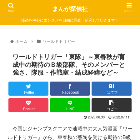
まんが探偵社
検索
メニュー
漫画を中心にエンタメを自由に調査・研究していきます！
ホーム
ワールドトリガー
ワールドトリガー「東隊」～東春秋が育
成中の期待のＢ級部隊、そのメンバーと
強さ、隊服・作戦室・結成経緯など～
Twitter
Facebook
はてブ
Pocket
LINE
コピー
2023.06.30
2022.07.11
今回はジャンプスクエアで連載中の大人気漫画「ワー
ルドトリガー」から、東春秋の薫陶を受ける期待のB級