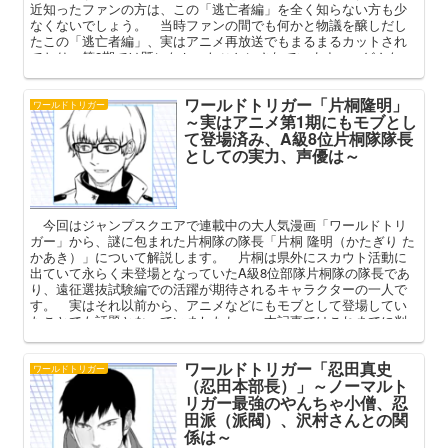
近知ったファンの方は、この「逃亡者編」を全く知らない方も少
なくないでしょう。 当時ファンの間でも何かと物議を醸しだし
たこの「逃亡者編」、実はアニメ再放送でもまるまるカットされ
ており、第2期では既になかったことにされています。 どんなエ
ピソードだったのか、何故そのようなことになったのか、当時を
振り返りながら語っていきましょう。
ワールドトリガー「片桐隆明」
ワールドトリガー
～実はアニメ第1期にもモブとし
て登場済み、A級8位片桐隊隊長
としての実力、声優は～
今回はジャンプスクエアで連載中の大人気漫画「ワールドトリ
ガー」から、謎に包まれた片桐隊の隊長「片桐 隆明（かたぎり た
かあき）」について解説します。 片桐は県外にスカウト活動に
出ていて永らく未登場となっていたA級8位部隊片桐隊の隊長であ
り、遠征選抜試験編での活躍が期待されるキャラクターの一人で
す。 実はそれ以前から、アニメなどにもモブとして登場してい
たことでも話題となっていましたね。 本記事ではこれまでに判
明した片桐隆明と彼が率いる片桐隊の情報について、今後の予想
も交えて深掘りしていきたいと思います。
ワールドトリガー「忍田真史
ワールドトリガー
（忍田本部長）」～ノーマルト
リガー最強のやんちゃ小僧、忍
田派（派閥）、沢村さんとの関
係は～