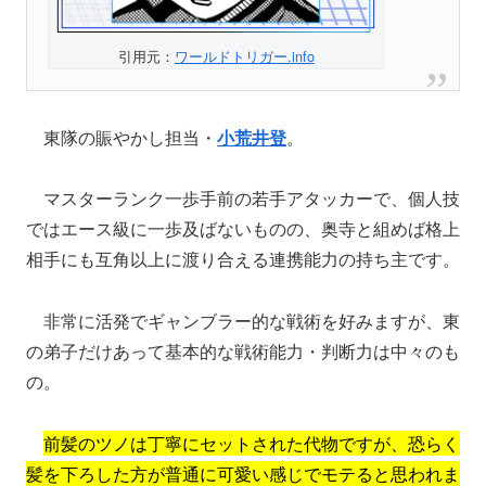
引用元：
ワールドトリガー.info
東隊の賑やかし担当・
小荒井登
。
マスターランク一歩手前の若手アタッカーで、個人技
ではエース級に一歩及ばないものの、奥寺と組めば格上
相手にも互角以上に渡り合える連携能力の持ち主です。
非常に活発でギャンブラー的な戦術を好みますが、東
の弟子だけあって基本的な戦術能力・判断力は中々のも
の。
前髪のツノは丁寧にセットされた代物ですが、恐らく
髪を下ろした方が普通に可愛い感じでモテると思われま