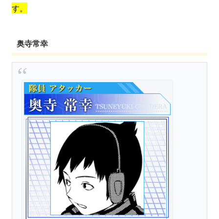
す。
奥寺常幸