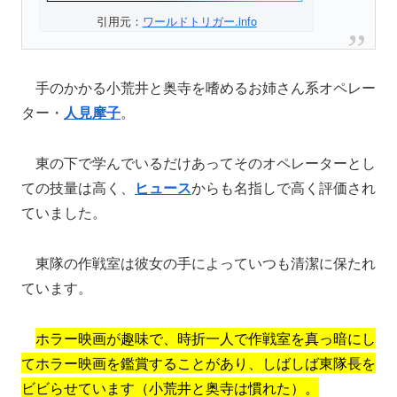
引用元：
ワールドトリガー.info
手のかかる小荒井と奥寺を嗜めるお姉さん系オペレー
ター・
人見摩子
。
東の下で学んでいるだけあってそのオペレーターとし
ての技量は高く、
ヒュース
からも名指しで高く評価され
ていました。
東隊の作戦室は彼女の手によっていつも清潔に保たれ
ています。
ホラー映画が趣味で、時折一人で作戦室を真っ暗にし
てホラー映画を鑑賞することがあり、しばしば東隊長を
ビビらせています（小荒井と奥寺は慣れた）。