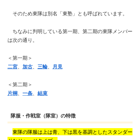
そのため東隊は別名「東塾」とも呼ばれています。
ちなみに判明している第一期、第二期の東隊メンバー
は次の通り。
＜第一期＞
二宮
、
加古
、
三輪
、
月見
＜第二期＞
片桐
、
一条
、
結束
隊服・作戦室（隊室）の特徴
東隊の隊服は上は青、下は黒を基調としたスタンダー