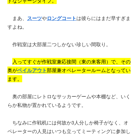
ドなジャージタイプ。
まあ、
スーツ
や
ロングコート
は彼らにはまだ早すぎま
すよね。
作戦室は大部屋二つしかない珍しい間取り。
入ってすぐが作戦室兼応接間（東の来客用）で、その
奥が
ベイルアウト
部屋兼オペレータールームとなってい
ます。
奥の部屋にレトロなサッカーゲームや本棚など、いく
らか私物が置かれているようです。
ちなみに作戦机には何故か3人分しか椅子がなく、オ
ペレーターの人見はいつも立ってミーティングに参加し