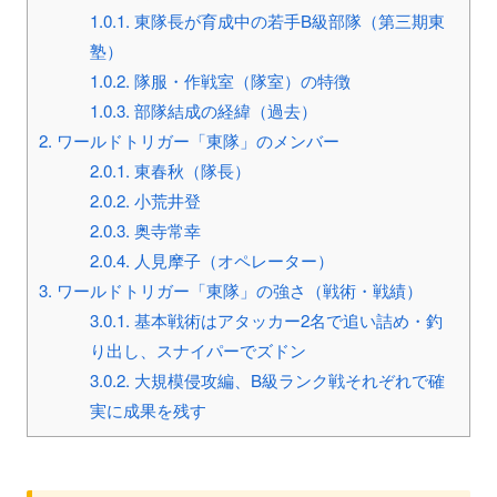
1.0.1.
東隊長が育成中の若手B級部隊（第三期東
塾）
1.0.2.
隊服・作戦室（隊室）の特徴
1.0.3.
部隊結成の経緯（過去）
2.
ワールドトリガー「東隊」のメンバー
2.0.1.
東春秋（隊長）
2.0.2.
小荒井登
2.0.3.
奥寺常幸
2.0.4.
人見摩子（オペレーター）
3.
ワールドトリガー「東隊」の強さ（戦術・戦績）
3.0.1.
基本戦術はアタッカー2名で追い詰め・釣
り出し、スナイパーでズドン
3.0.2.
大規模侵攻編、B級ランク戦それぞれで確
実に成果を残す