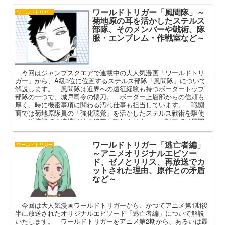
ワールドトリガー「風間隊」～
ワールドトリガー
菊地原の耳を活かしたステルス
部隊、そのメンバーや戦術、隊
服・エンブレム・作戦室など～
今回はジャンプスクエアで連載中の大人気漫画「ワールドトリ
ガー」から、A級3位に位置するステルス部隊「風間隊」について
解説します。 風間隊は近界への遠征経験も持つボーダートップ
部隊の一つで、城戸司令の懐刀。 ボーダー上層部からの信頼も
厚く、時に機密事項に関わる汚れ仕事も担当しています。 戦闘
面では菊地原隊員の「強化聴覚」を活かしたステルス戦術を駆使
し、近接戦での連携は他の追随を許しません。 本記事では風間
隊の概要（隊服・エンブレム・作戦室）やメンバー、結成の経緯
や戦術などを中心に語っていこうと思います。
ワールドトリガー「逃亡者編」
ワールドトリガー
～アニメオリジナルエピソー
ド、ゼノとリリス、再放送でカ
ットされた理由、原作との矛盾
など～
今回は大人気漫画ワールドトリガーから、かつてアニメ第1期後
半に放送されたオリジナルエピソード「逃亡者編」について解説
いたします。 ワールドトリガーをアニメ第2期から、あるいは最