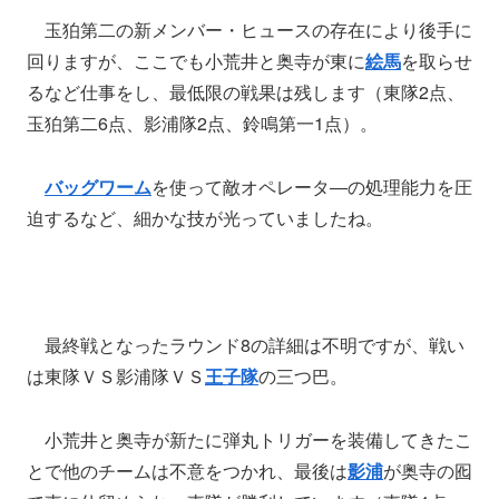
玉狛第二の新メンバー・ヒュースの存在により後手に
回りますが、ここでも小荒井と奥寺が東に
絵馬
を取らせ
るなど仕事をし、最低限の戦果は残します（東隊2点、
玉狛第二6点、影浦隊2点、鈴鳴第一1点）。
バッグワーム
を使って敵オペレータ―の処理能力を圧
迫するなど、細かな技が光っていましたね。
最終戦となったラウンド8の詳細は不明ですが、戦い
は東隊ＶＳ影浦隊ＶＳ
王子隊
の三つ巴。
小荒井と奥寺が新たに弾丸トリガーを装備してきたこ
とで他のチームは不意をつかれ、最後は
影浦
が奥寺の囮