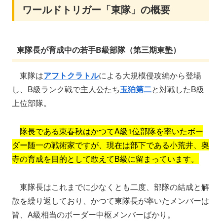
ワールドトリガー「東隊」の概要
東隊長が育成中の若手B級部隊（第三期東塾）
東隊は
アフトクラトル
による大規模侵攻編から登場
し、B級ランク戦で主人公たち
玉狛第二
と対戦したB級
上位部隊。
隊長である東春秋はかつてA級1位部隊を率いたボー
ダー随一の戦術家ですが、現在は部下である小荒井、奥
寺の育成を目的として敢えてB級に留まっています。
東隊長はこれまでに少なくとも二度、部隊の結成と解
散を繰り返しており、かつて東隊長が率いたメンバーは
皆、A級相当のボーダー中枢メンバーばかり。