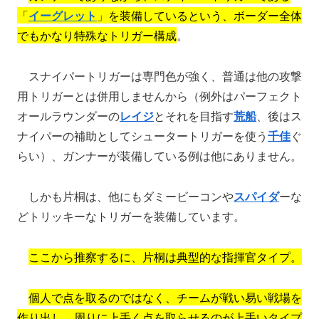
「
イーグレット
」を装備しているという、ボーダー全体
でもかなり特殊なトリガー構成
。
スナイパートリガーは専門色が強く、普通は他の攻撃
用トリガーとは併用しませんから（例外はパーフェクト
オールラウンダーの
レイジ
とそれを目指す
荒船
、後はス
ナイパーの補助としてシュータートリガーを使う
千佳
ぐ
らい）、ガンナーが装備している例は他にありません。
しかも片桐は、他にもダミービーコンや
スパイダ
ーな
どトリッキーなトリガーを装備しています。
ここから推察するに、片桐は典型的な指揮官タイプ。
個人で点を取るのではなく、チームが戦い易い戦場を
作り出し、周りに上手く点を取らせるのが上手いタイプ