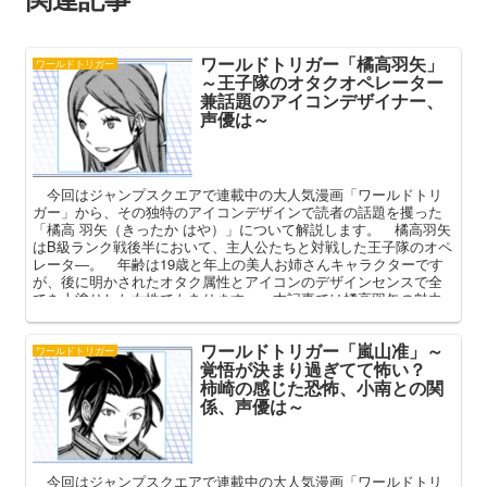
ワールドトリガー「橘高羽矢」
ワールドトリガー
～王子隊のオタクオペレーター
兼話題のアイコンデザイナー、
声優は～
今回はジャンプスクエアで連載中の大人気漫画「ワールドトリ
ガー」から、その独特のアイコンデザインで読者の話題を攫った
「橘高 羽矢（きったか はや）」について解説します。 橘高羽矢
はB級ランク戦後半において、主人公たちと対戦した王子隊のオペ
レータ―。 年齢は19歳と年上の美人お姉さんキャラクターです
が、後に明かされたオタク属性とアイコンのデザインセンスで全
てを上塗りした女性でもあります。 本記事では橘高羽矢の魅力
について、（割と危険な）オタク趣味、独特過ぎるアイコンデザ
インなどを中心に深掘りしてまいります。
ワールドトリガー「嵐山准」～
ワールドトリガー
覚悟が決まり過ぎてて怖い？
柿崎の感じた恐怖、小南との関
係、声優は～
今回はジャンプスクエアで連載中の大人気漫画「ワールドトリ