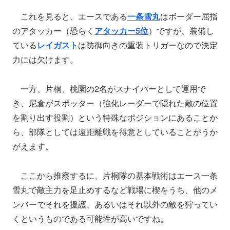
これを見ると、エースである
一条雪丸
はボーダー屈指
のアタッカー（恐らく
アタッカー5位
）ですが、装備し
ている
レイガスト
は防御向きの重装トリガーなので決定
力には欠けます。
一方、片桐、桃園の2名がスナイパーとして運用で
き、尼倉がスポッター（強化レーダーで隠れた敵の位置
を割り出す役割）という特殊なポジションにあることか
ら、部隊としては遠距離戦を得意としていることがうか
がえます。
ここから推察するに、片桐隊の基本戦術はエース一条
雪丸で敵主力を足止めするなど戦場に楔をうち、他のメ
ンバーでそれを援護、あるいはそれ以外の敵を狩ってい
くというものである可能性が高いですね。