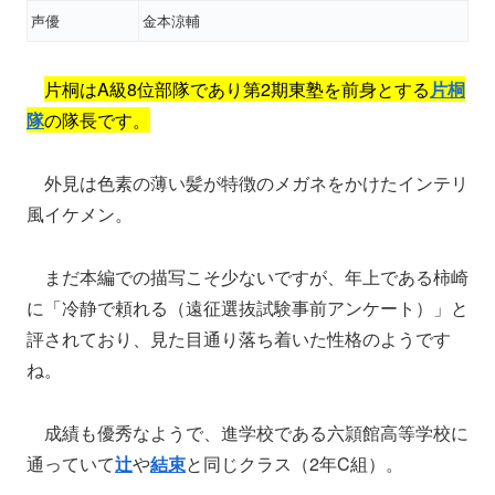
声優
金本涼輔
片桐はA級8位部隊であり第2期東塾を前身とする
片桐
隊
の隊長です。
外見は色素の薄い髪が特徴のメガネをかけたインテリ
風イケメン。
まだ本編での描写こそ少ないですが、年上である柿崎
に「冷静で頼れる（遠征選抜試験事前アンケート）」と
評されており、見た目通り落ち着いた性格のようです
ね。
成績も優秀なようで、進学校である六頴館高等学校に
通っていて
辻
や
結束
と同じクラス（2年C組）。