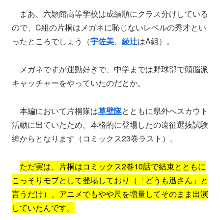
まあ、六頴館高等学校は成績順にクラス分けしている
ので、C組の片桐はメガネに恥じないレベルの秀才とい
ったところでしょう（
宇佐美
、
綾辻
はA組）。
メガネですが運動好きで、中学までは野球部で頭脳派
キャッチャーをやっていたのだとか。
本編において片桐隊は
草壁隊
とともに県外へスカウト
活動に出ていたため、本格的に登場したの遠征選抜試験
編からとなります（コミックス23巻ラスト）。
ただ実は、片桐はコミックス2巻10話で結束とともに
こっそりモブとして登場しており（「どうも迅さん」と
言うだけ）、アニメでもやや尺を増量してそのまま出演
していたんです。