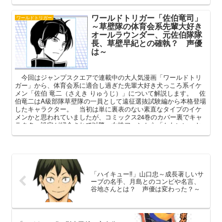
た。世界観が違う漢、弓場について深掘りさせていただきます。
ワールドトリガー「佐伯竜司」
ワールドトリガー
～草壁隊の体育会系先輩大好き
オールラウンダー、元佐伯隊隊
長、草壁早紀との確執？ 声優
は～
今回はジャンプスクエアで連載中の大人気漫画「ワールドトリ
ガー」から、体育会系に適合し過ぎた先輩大好き犬っころ系イケ
メン「佐伯 竜二（さえき りゅうじ）」について解説します。 佐
伯竜二はA級部隊草壁隊の一員として遠征選抜試験編から本格登場
したキャラクター。 当初は単に裏表のない素直なタイプのイケ
メンかと思われていましたが、コミックス24巻のカバー裏でキャ
ラクター設定が紹介されて以降、女性ファンから「かわいい」と
人気が沸騰しています。 本記事では佐伯竜二のプロフィールや
過去、隊長草壁早紀との確執（？）などを中心に、その魅力を深
掘りしてまいります。
「ハイキュー‼」山口忠～成長著しいサ
ーブの名手、月島とのコンビや名言、
谷地さんとは？ 声優は変わった？～