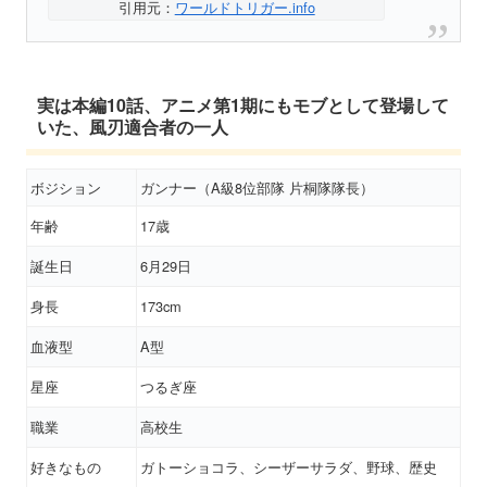
引用元：
ワールドトリガー.info
実は本編10話、アニメ第1期にもモブとして登場して
いた、風刃適合者の一人
ボジション
ガンナー（A級8位部隊 片桐隊隊長）
年齢
17歳
誕生日
6月29日
身長
173cm
血液型
A型
星座
つるぎ座
職業
高校生
好きなもの
ガトーショコラ、シーザーサラダ、野球、歴史