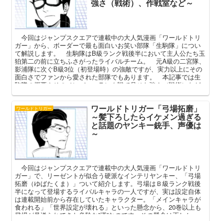
強さ（戦術）、作戦室など～
今回はジャンプスクエアで連載中の大人気漫画「ワールドトリ
ガー」から、ボーダーで最も面白いお笑い部隊「生駒隊」につい
て解説します。 生駒隊はB級ランク戦後半において主人公たち玉
狛第二の前に立ちふさがったライバルチーム。 元A級の二宮隊、
影浦隊に次ぐB級3位（初登場時）の強敵ですが、実力以上にその
面白さでファンから愛された部隊でもあります。 本記事では生
駒隊の概要やそのメンバー、ランク戦で見せた強さ（戦術）など
を中心にその面白さと魅力を語っていきたいと思います。
ワールドトリガー「弓場拓磨」
ワールドトリガー
～髪下ろしたらイケメン過ぎる
と話題のヤンキー銃手、声優は
～
今回はジャンプスクエアで連載中の大人気漫画「ワールドトリ
ガー」で、リーゼントが似合う硬派なインテリヤンキー、「弓場
拓磨（ゆばたくま）」ついて紹介します。弓場はＢ級ランク戦後
半になって登場するライバルキャラの一人ですが、実は設定自体
は連載開始前から存在していたキャラクター。「メインキャラが
食われる」「世界設定が壊れる」といった懸念から、20巻以上も
登場が見送られてきた危険な”漢”なのです。その懸念は正しかっ