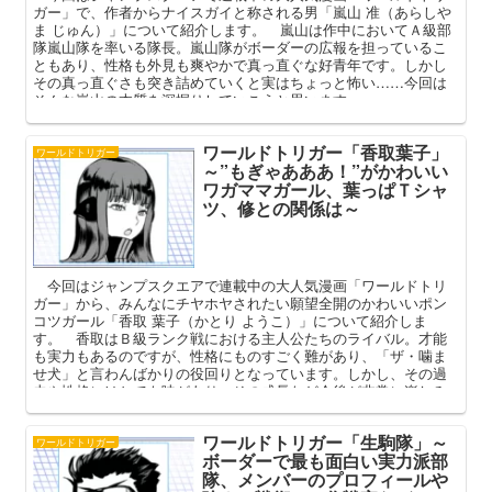
ガー」で、作者からナイスガイと称される男「嵐山 准（あらしや
ま じゅん）」について紹介します。 嵐山は作中においてＡ級部
隊嵐山隊を率いる隊長。嵐山隊がボーダーの広報を担っているこ
ともあり、性格も外見も爽やかで真っ直ぐな好青年です。しかし
その真っ直ぐさも突き詰めていくと実はちょっと怖い……今回は
そんな嵐山の本質を深掘りしていこうと思います。
ワールドトリガー「香取葉子」
ワールドトリガー
～”もぎゃあああ！”がかわいい
ワガママガール、葉っぱＴシャ
ツ、修との関係は～
今回はジャンプスクエアで連載中の大人気漫画「ワールドトリ
ガー」から、みんなにチヤホヤされたい願望全開のかわいいポン
コツガール「香取 葉子（かとり ようこ）」について紹介しま
す。 香取はＢ級ランク戦における主人公たちのライバル。才能
も実力もあるのですが、性格にものすごく難があり、「ザ・噛ま
せ犬」と言わんばかりの役回りとなっています。しかし、その過
去や性格にはとても味があり、その成長など今後が非常に楽しみ
なキャラクターですので、ここでしっかりと深掘りさせていただ
きます。
ワールドトリガー「生駒隊」～
ワールドトリガー
ボーダーで最も面白い実力派部
隊、メンバーのプロフィールや