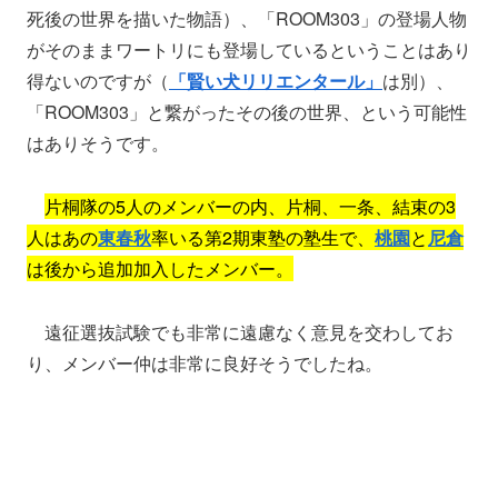
死後の世界を描いた物語）、「ROOM303」の登場人物
がそのままワートリにも登場しているということはあり
得ないのですが（
「賢い犬リリエンタール」
は別）、
「ROOM303」と繋がったその後の世界、という可能性
はありそうです。
片桐隊の5人のメンバーの内、片桐、一条、結束の3
人はあの
東春秋
率いる第2期東塾の塾生で、
桃園
と
尼倉
は後から追加加入したメンバー。
遠征選抜試験でも非常に遠慮なく意見を交わしてお
り、メンバー仲は非常に良好そうでしたね。