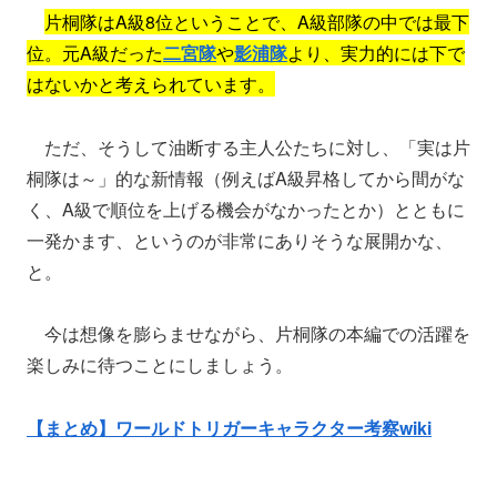
片桐隊はA級8位ということで、A級部隊の中では最下
位。元A級だった
二宮隊
や
影浦隊
より、実力的には下で
はないかと考えられています。
ただ、そうして油断する主人公たちに対し、「実は片
桐隊は～」的な新情報（例えばA級昇格してから間がな
く、A級で順位を上げる機会がなかったとか）とともに
一発かます、というのが非常にありそうな展開かな、
と。
今は想像を膨らませながら、片桐隊の本編での活躍を
楽しみに待つことにしましょう。
【まとめ】ワールドトリガーキャラクター考察wiki