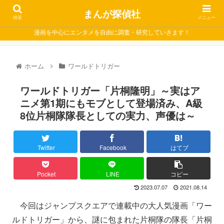
まんが探偵社
検索
メニュー
漫画を中心にエンタメを自由に調査・研究していきます！
ホーム
ワールドトリガー
ワールドトリガー「片桐隆明」～実はア
ニメ第1期にもモブとして登場済み、A級
8位片桐隊隊長としての実力、声優は～
Twitter
Facebook
はてブ
Pocket
LINE
コピー
2023.07.07
2021.08.14
今回はジャンプスクエアで連載中の大人気漫画「ワー
ルドトリガー」から、謎に包まれた片桐隊の隊長「片桐