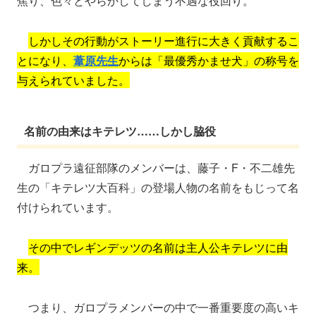
焦り、色々とやらかしてしまう不遇な役回り。
しかしその行動がストーリー進行に大きく貢献するこ
とになり、
葦原先生
からは「最優秀かませ犬」の称号を
与えられていました。
名前の由来はキテレツ……しかし脇役
ガロプラ遠征部隊のメンバーは、藤子・F・不二雄先
生の「キテレツ大百科」の登場人物の名前をもじって名
付けられています。
その中でレギンデッツの名前は主人公キテレツに由
来。
つまり、ガロプラメンバーの中で一番重要度の高いキ