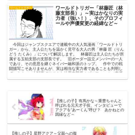
隊服の特徴、戦術やランク戦での戦績などを中心に解説してまい
ワールドトリガー「林藤匠（林
ります。
ワールドトリガー
藤支部長）」～実はかなりの実
力者（強い！）、そのプロフィ
ールや声優変更の経緯など～
今回はジャンプスクエアで連載中の大人気漫画「ワールドトリ
ガー」から、主人公たちを温かく見守る大人の男「林藤 匠（りん
どう たくみ）」について解説します。 林藤匠は主人公たちが所
属する玉狛支部の支部長です。 旧ボーダー設立メンバーの一人
であり、その意思を継ぐネイバー融和派のトップ。 作中での戦
闘描写こそありませんが、実は相当な実力者であることも判明し
ています。 本記事ではそんな林藤支部長のプロフィール（声優
交代の経緯含む）や強さ、人間関係などを中心に語ってまいりま
す。
【推しの子】有馬かな～重曹ちゃんと
呼ばれる元天才子役、インタビューで
アクアを”あーくん”呼び？ あかねとの
因縁など～
【推しの子】星野アクア～父親への復