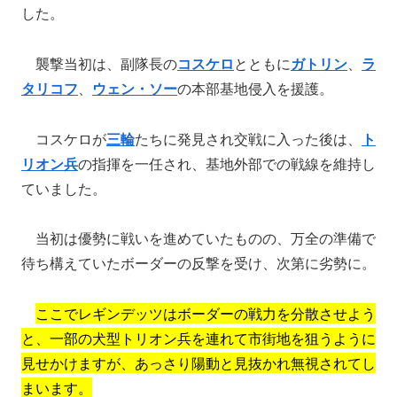
した。
襲撃当初は、副隊長の
コスケロ
とともに
ガトリン
、
ラ
タリコフ
、
ウェン・ソー
の本部基地侵入を援護。
コスケロが
三輪
たちに発見され交戦に入った後は、
ト
リオン兵
の指揮を一任され、基地外部での戦線を維持し
ていました。
当初は優勢に戦いを進めていたものの、万全の準備で
待ち構えていたボーダーの反撃を受け、次第に劣勢に。
ここでレギンデッツはボーダーの戦力を分散させよう
と、一部の犬型トリオン兵を連れて市街地を狙うように
見せかけますが、あっさり陽動と見抜かれ無視されてし
まいます。