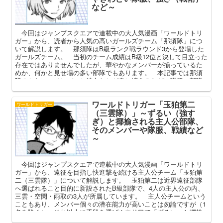
など～
今回はジャンプスクエアで連載中の大人気漫画「ワールドトリ
ガー」から、読者から人気の高いガールズチーム「那須隊」につ
いて解説します。 那須隊はB級ランク戦ラウンド3から登場した
ガールズチーム。 当初のチーム成績はB級12位と決して目立った
存在ではありませんでしたが、華やかなメンバーが揃っているた
めか、何かと見せ場の多い部隊でもあります。 本記事では那須
隊のかわいいメンバーと彼女たちが身に纏うきわどい隊服、部隊
としての強さ（戦術）や課題、作中での戦績を中心に深掘りして
まいります。
ワールドトリガー「玉狛第二
ワールドトリガー
（三雲隊）」～ずるい（強す
ぎ）と揶揄される主人公部隊、
そのメンバーや隊服、戦績など
～
今回はジャンプスクエアで連載中の大人気漫画「ワールドトリ
ガー」から、遠征を目指し快進撃を続ける主人公チーム「玉狛第
二（三雲隊）」について解説します。 玉狛第二は近界遠征部隊
へ選ばれること目的に新設されたB級部隊で、4人の主人公の内、
三雲・空閑・雨取の3人が所属しています。 主人公チームという
こともあり、メンバー個々の潜在能力が高いことは勿論ですが（1
名を除く）、それ以上に手段を選ばぬやり口で「ずるい」と揶揄
されることもある玉狛第二。 本記事ではそのメンバーや強さ、