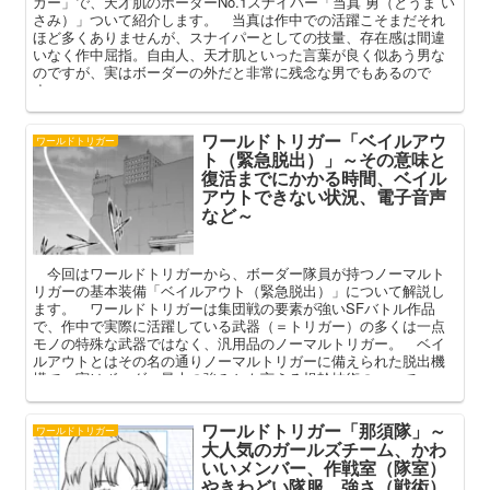
ガー」で、天才肌のボーダーNo.1スナイパー「当真 勇（とうま い
さみ）」ついて紹介します。 当真は作中での活躍こそまだそれ
ほど多くありませんが、スナイパーとしての技量、存在感は間違
いなく作中屈指。自由人、天才肌といった言葉が良く似あう男な
のですが、実はボーダーの外だと非常に残念な男でもあるので
す。
ワールドトリガー「ベイルアウ
ワールドトリガー
ト（緊急脱出）」～その意味と
復活までにかかる時間、ベイル
アウトできない状況、電子音声
など～
今回はワールドトリガーから、ボーダー隊員が持つノーマルト
リガーの基本装備「ベイルアウト（緊急脱出）」について解説し
ます。 ワールドトリガーは集団戦の要素が強いSFバトル作品
で、作中で実際に活躍している武器（＝トリガー）の多くは一点
モノの特殊な武器ではなく、汎用品のノーマルトリガー。 ベイ
ルアウトとはその名の通りノーマルトリガーに備えられた脱出機
構で、実はボーダー最大の強みとも言える根幹技術の一つで
す。 本記事ではベイルアウトの基本情報（意味・仕組みなど）
や、復活までにかかる時間、その意義などを中心に解説してまい
ワールドトリガー「那須隊」～
ります。
ワールドトリガー
大人気のガールズチーム、かわ
いいメンバー、作戦室（隊室）
やきわどい隊服、強さ（戦術）