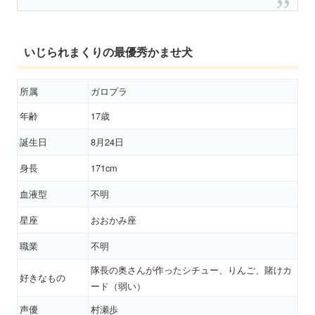
いじられまくりの最優秀かませ犬
所属
ガロプラ
年齢
17歳
誕生日
8月24日
身長
171cm
血液型
不明
星座
おおかみ座
職業
不明
隊長の奥さんが作ったシチュー、りんご、賭けカ
好きなもの
ード（弱い）
声優
村瀬歩