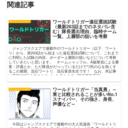
関連記事
ワールドトリガー遠征選抜試験
ワールドトリガー
（最新263話までのネタバレ含
む）隊長選出理由、臨時チーム
一覧、上層部の狙いを考察
ジャンプスクエアで連載中のワールドトリガー（以下、ワート
リ）から、第203話から始まった遠征選抜試験について、これまで
に判明した試験の内容、ボーダー上層部の狙いなどについて考察
していきたいと思います。 チームシャッフル、A級隊員による審
査・評価とか、ただ隊員がだべっているだけでワ民の心を熱くす
るこの展開、流石ワートリ、流石葦原先生です！ なお、本記事
は最新262話までのネタバレを含みます（随時更新予定）。
ワールドトリガー「当真勇」～
ワールドトリガー
東と比較されることが多いNo.1
スナイパー、その強さ、身長、
声優など～
今回はジャンプスクエアで連載中の大人気漫画「ワールドトリ