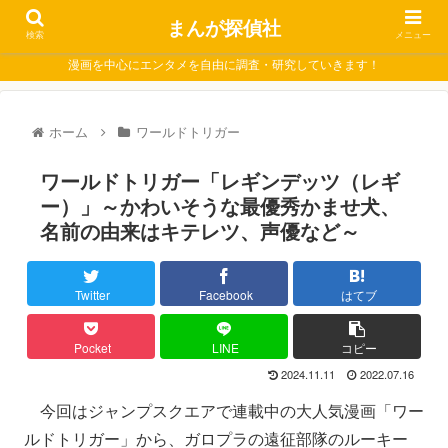
まんが探偵社
検索
メニュー
漫画を中心にエンタメを自由に調査・研究していきます！
ホーム
ワールドトリガー
ワールドトリガー「レギンデッツ（レギ
ー）」～かわいそうな最優秀かませ犬、
名前の由来はキテレツ、声優など～
Twitter
Facebook
はてブ
Pocket
LINE
コピー
2024.11.11
2022.07.16
今回はジャンプスクエアで連載中の大人気漫画「ワー
ルドトリガー」から、ガロプラの遠征部隊のルーキー