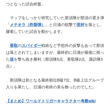
つとなった試合終盤。
マップをしっかり研究していた那須隊が那須の置き弾
「
メテオラ（炸裂弾）
」と日浦の狙撃で
若村
を落とし、
膠着していた試合を動かします。
香取
の
スパイダー
戦術など予想外の反撃もあって那須
は落とされてしまいますが、最終的に日浦が最後に残っ
た
堤
を撃ち抜き勝利（那須隊5点、香取隊2点、諏訪隊3
点）。
那須隊は初となる最終順位B級7位、B級上位グループ
入りを果たし、日浦の有終の美を飾ったのでした。
【まとめ】ワールドトリガーキャラクター考察wiki