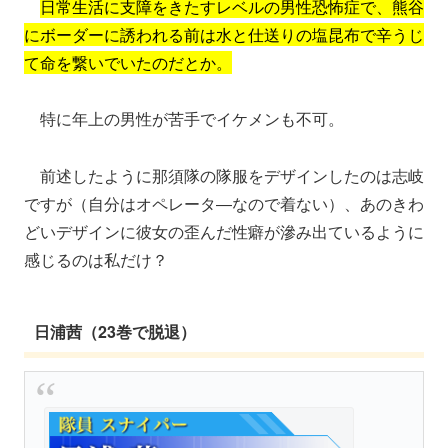
日常生活に支障をきたすレベルの男性恐怖症で、熊谷
にボーダーに誘われる前は水と仕送りの塩昆布で辛うじ
て命を繋いでいたのだとか。
特に年上の男性が苦手でイケメンも不可。
前述したように那須隊の隊服をデザインしたのは志岐
ですが（自分はオペレータ―なので着ない）、あのきわ
どいデザインに彼女の歪んだ性癖が滲み出ているように
感じるのは私だけ？
日浦茜（23巻で脱退）