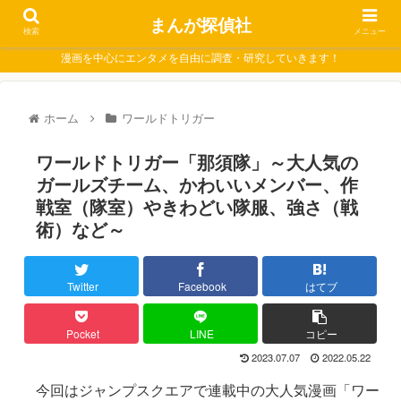
まんが探偵社
検索
メニュー
漫画を中心にエンタメを自由に調査・研究していきます！
ホーム
ワールドトリガー
ワールドトリガー「那須隊」～大人気の
ガールズチーム、かわいいメンバー、作
戦室（隊室）やきわどい隊服、強さ（戦
術）など～
Twitter
Facebook
はてブ
Pocket
LINE
コピー
2023.07.07
2022.05.22
今回はジャンプスクエアで連載中の大人気漫画「ワー