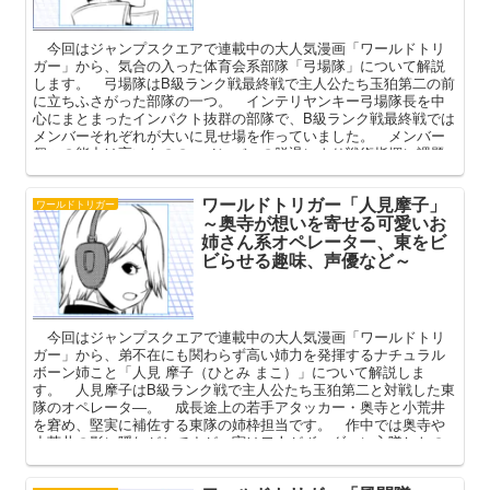
今回はジャンプスクエアで連載中の大人気漫画「ワールドトリ
ガー」から、気合の入った体育会系部隊「弓場隊」について解説
します。 弓場隊はB級ランク戦最終戦で主人公たち玉狛第二の前
に立ちふさがった部隊の一つ。 インテリヤンキー弓場隊長を中
心にまとまったインパクト抜群の部隊で、B級ランク戦最終戦では
メンバーそれぞれが大いに見せ場を作っていました。 メンバー
個々の能力は高いものの、メンバーの脱退により戦術指揮に課題
を抱え、今期はやや成績が低迷中の弓場隊。 本記事ではそんな
彼らのメンバーや強さ、隊服や作戦室などを中心に解説してまい
ワールドトリガー「人見摩子」
ります。
ワールドトリガー
～奥寺が想いを寄せる可愛いお
姉さん系オペレーター、東をビ
ビらせる趣味、声優など～
今回はジャンプスクエアで連載中の大人気漫画「ワールドトリ
ガー」から、弟不在にも関わらず高い姉力を発揮するナチュラル
ボーン姉こと「人見 摩子（ひとみ まこ）」について解説しま
す。 人見摩子はB級ランク戦で主人公たち玉狛第二と対戦した東
隊のオペレータ―。 成長途上の若手アタッカー・奥寺と小荒井
を窘め、堅実に補佐する東隊の姉枠担当です。 作中では奥寺や
小荒井の影に隠れがちですが、実は二人がボーダーに入隊したの
は人見が切っ掛け。 本記事では東隊を陰で支えるお姉さんのプ
ロフィールや魅力を語っていこうと思います。