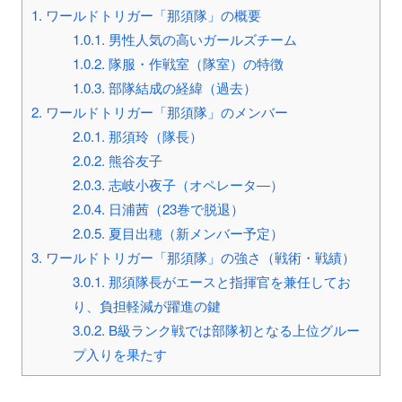
1.
ワールドトリガー「那須隊」の概要
1.0.1.
男性人気の高いガールズチーム
1.0.2.
隊服・作戦室（隊室）の特徴
1.0.3.
部隊結成の経緯（過去）
2.
ワールドトリガー「那須隊」のメンバー
2.0.1.
那須玲（隊長）
2.0.2.
熊谷友子
2.0.3.
志岐小夜子（オペレータ―）
2.0.4.
日浦茜（23巻で脱退）
2.0.5.
夏目出穂（新メンバー予定）
3.
ワールドトリガー「那須隊」の強さ（戦術・戦績）
3.0.1.
那須隊長がエースと指揮官を兼任してお
り、負担軽減が躍進の鍵
3.0.2.
B級ランク戦では部隊初となる上位グルー
プ入りを果たす