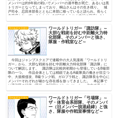
メンバーは約5年前の戦いでメンバーの過半数が死亡、あるいは黒
トリガーとなってしまっており、桐山さんはその生き残り。 城
戸司令、忍田本部長とともに本部に移っていると語られ、長らく
未登場となっていましたが、249話でようやく本編に登場しまし
た。 本記事では謎に満ちた桐山さんの正体を中心に解説してま
いります。
ワールドトリガー「諏訪隊」～
ワールドトリガー
大胆な戦術を好む中距離火力特
化部隊、そのメンバーと強さ、
隊服・作戦室など～
今回はジャンプスクエアで連載中の大人気漫画「ワールドトリ
ガー」から、大胆な戦術を好む中距離火力特化部隊「諏訪隊」に
ついて解説します。 諏訪隊は比較的初期から登場しているB級部
隊の一つ。 作品全体としては精鋭であるA級隊員の働きが目立つ
中、大規模侵攻、B級ランク戦、ガロプラ戦と、諏訪隊長を中心に
メンバーそれぞれが確かな存在感を放ってきました。 本記事で
は諏訪隊の特徴（隊服・作戦室など）やメンバー、作中で見せた
活躍と戦術などを中心に、その魅力を深掘りしてまいります。
ワールドトリガー「弓場隊」～
ワールドトリガー
ザ・体育会系部隊、そのメンバ
ー（旧メンバー脱退経緯）と強
さ、隊服や作戦室事情など～