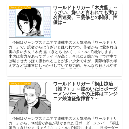
ワールドトリガー「木虎藍」～
ワールドトリガー
うざい、嫌いと言われても実は
名言連発、三雲修との関係、声
優は～
今回はジャンプスクエアで連載中の大人気漫画「ワールドトリ
ガー」で、読者からはうざいと嫌われつつ、作者からは愛され出
番の多い少女「木虎 藍（きとら あい）」について紹介します。
木虎は実力があってプライドが高く、それゆえ隙だらけで作中で
は噛ませ犬っぽく扱われることが多い少女ですが、実際物事の考
え方などは非常にしっかりしていて魅力的。そんな誤解されやす
い（？）少女、木虎について今回は深掘りしていきます。
ワールドトリガー「桐山諒治
ワールドトリガー
（誰？）」～謎めいた旧ボーダ
ーメンバー、その正体はエンジ
ニア兼遠征指揮官？～
今回はジャンプスクエアで連載中の大人気漫画「ワールドトリ
ガー」から、162話で存在が明かされた旧ボーダーメンバー「桐山
諒治（きりやま りょうじ）」について解説します。 旧ボーダー