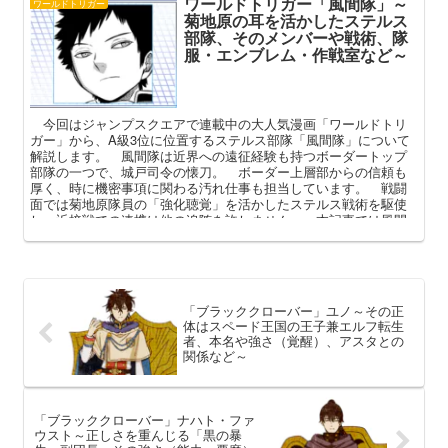
ワールドトリガー「風間隊」～
ワールドトリガー
菊地原の耳を活かしたステルス
部隊、そのメンバーや戦術、隊
服・エンブレム・作戦室など～
今回はジャンプスクエアで連載中の大人気漫画「ワールドトリ
ガー」から、A級3位に位置するステルス部隊「風間隊」について
解説します。 風間隊は近界への遠征経験も持つボーダートップ
部隊の一つで、城戸司令の懐刀。 ボーダー上層部からの信頼も
厚く、時に機密事項に関わる汚れ仕事も担当しています。 戦闘
面では菊地原隊員の「強化聴覚」を活かしたステルス戦術を駆使
し、近接戦での連携は他の追随を許しません。 本記事では風間
隊の概要（隊服・エンブレム・作戦室）やメンバー、結成の経緯
や戦術などを中心に語っていこうと思います。
「ブラッククローバー」ユノ～その正
体はスペード王国の王子兼エルフ転生
者、本名や強さ（覚醒）、アスタとの
関係など～
「ブラッククローバー」ナハト・ファ
ウスト～正しさを重んじる「黒の暴