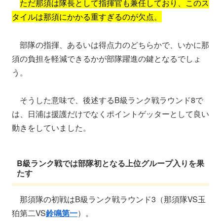
ただ那須は隊長として指揮官も兼任しており、このス
タイルは那須にかかる重すぎるのが欠点。
部隊の指揮、あるいは得点力のどちらかで、いかに那
須の負担を軽減できるかが部隊躍進の鍵となるでしょ
う。
そうした意味で、後述するB級ランク戦ラウンド8で
は、日浦は援護だけでなくポイントゲッターとして良い
動きをしていました。
B級ランク戦では部隊初となる上位グループ入りを果
たす
那須隊の初戦はB級ランク戦ラウンド3（那須隊VS玉
狛第二VS
鈴鳴第一
）。