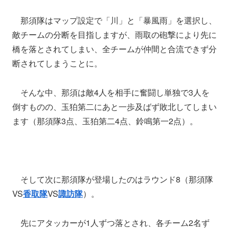
那須隊はマップ設定で「川」と「暴風雨」を選択し、
敵チームの分断を目指しますが、雨取の砲撃により先に
橋を落とされてしまい、全チームが仲間と合流できず分
断されてしまうことに。
そんな中、那須は敵4人を相手に奮闘し単独で3人を
倒すものの、玉狛第二にあと一歩及ばず敗北してしまい
ます（那須隊3点、玉狛第二4点、鈴鳴第一2点）。
そして次に那須隊が登場したのはラウンド8（那須隊
VS
香取隊
VS
諏訪隊
）。
先にアタッカーが1人ずつ落とされ、各チーム2名ず