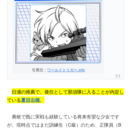
引用元：
ワールドトリガー.info
日浦の推薦で、後任として那須隊に入ることが内定し
ている
夏目出穂
。
勇敢で既に実戦も経験している将来有望な少女です
が、現時点ではまだ訓練生（C級）のため、正隊員（B