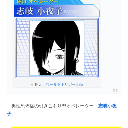
引用元：
ワールドトリガー.info
男性恐怖症の引きこもり型オペレーター・
志岐小夜
子
。