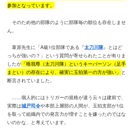
参加となっています。
そのため他の部隊のように部隊毎の順位も存在しませ
ん。
葦原先生に「A級1位部隊である『
太刀川隊
』とはど
っちが強いの？」という質問が寄せられたことが有りま
したが
「唯我尊（太刀川隊）というキーパーソン（足手
まとい）の存在により、確実に玉狛第一の方が強い」
と
断言されていました。
……個人的にはトリガーの規格が違う云々は建前で、
実際は
城戸司令
や本部上層部の人間が、玉狛支部が1位
を取って組織内での発言力が増すことを嫌ったのではな
いのかな、と考えています。