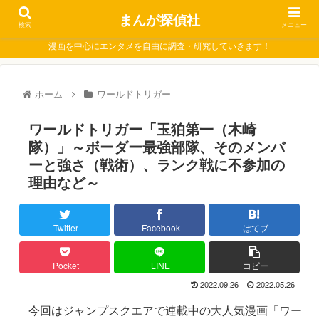
まんが探偵社
検索
メニュー
漫画を中心にエンタメを自由に調査・研究していきます！
ホーム
ワールドトリガー
ワールドトリガー「玉狛第一（木崎
隊）」～ボーダー最強部隊、そのメンバ
ーと強さ（戦術）、ランク戦に不参加の
理由など～
Twitter
Facebook
はてブ
Pocket
LINE
コピー
2022.09.26
2022.05.26
今回はジャンプスクエアで連載中の大人気漫画「ワー