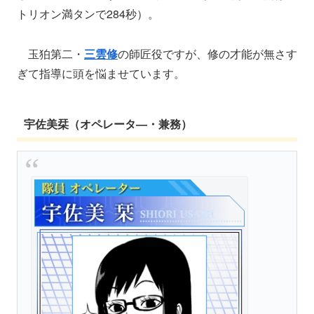
トリオン満タンで284秒）。
玉狛第二・
三雲修
の師匠役ですが、修の才能が無さす
ぎて指導に頭を悩ませています。
宇佐美栞（オペレータ―・兼務）