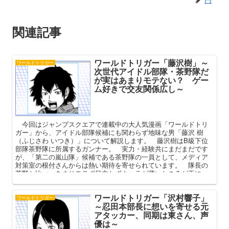
関連記事
ワールドトリガー「藤沢樹」～
ワールドトリガー
次世代アイドル部隊・茶野隊だ
が実はあまりモテない？ ゲー
ム好きで交友関係広し～
今回はジャンプスクエアで連載中の大人気漫画「ワールドトリ
ガー」から、アイドル部隊候補にも関わらず地味な男「藤沢 樹
（ふじさわ いつき）」について解説します。 藤沢樹はB級下位
部隊茶野隊に所属するガンナー。 実力・経験共にまだまだです
が、「第二の嵐山隊」候補である茶野隊の一員として、メディア
対策室の根付さんからは熱い期待を寄せられています。 隊長の
茶野と比べ、あまりモテず目立たずキャラが薄いところが玉に
瑕。 本記事では藤沢樹のプロフィールや強さ、モテ度や交友関
係を中心に解説してまいります。
ワールドトリガー「沢村響子」
ワールドトリガー
～忍田本部長に想いを寄せる元
アタッカー、同期は東さん、声
優は～