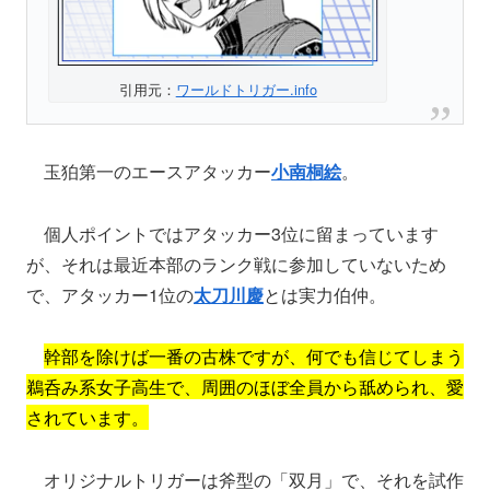
引用元：
ワールドトリガー.info
玉狛第一のエースアタッカー
小南桐絵
。
個人ポイントではアタッカー3位に留まっています
が、それは最近本部のランク戦に参加していないため
で、アタッカー1位の
太刀川慶
とは実力伯仲。
幹部を除けば一番の古株ですが、何でも信じてしまう
鵜呑み系女子高生で、周囲のほぼ全員から舐められ、愛
されています。
オリジナルトリガーは斧型の「双月」で、それを試作