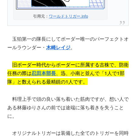
引用元：
ワールドトリガー.info
玉狛第一の隊長にしてボーダー唯一のパーフェクトオ
ールラウンダー・
木崎レイジ
。
旧ボーダー時代からボーダーに所属する古株で、防衛
任務の際は
忍田本部長
、迅、小南と並んで「1人で1部
隊」と数えられる最精鋭の1人です。
料理上手で頭の良い落ち着いた筋肉ですが、想い人で
ある林藤ゆりさんの前では途端に落ち着きを失うこと
に。
オリジナルトリガーは装備した全てのトリガーを同時