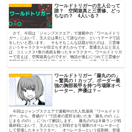
ワールドトリガーの主人公って
ワールドトリガー
誰？ 空閑遊真と三雲修、どっ
ちなの？ 4人いる？
さて、今回は「ジャンプスクエア」で連載中の「ワールドトリ
ガー」において、主人公は果たして誰なのか、というテーマで話
をしたいと思います。 そもそもこんな話題が出たのは、三雲修
というキャラクターが目立ちすぎたからです。普通主人公と言え
ば、コミックス1巻の表紙を飾ったキャラクター。ワールドトリガ
ーで言えば、空閑遊真なのですが、物語が進むにつれて三雲修が
空閑遊真以上に存在感を増してきたのです。 結果、読者は「あ
れ？ W主人公なの？ だけどそれにしても修が目立ち過ぎじ
ゃ……」と、そんな疑問を抱くこととなってしまいました。
ワールドトリガー「藤丸のの」
ワールドトリガー
～驚異のＩカップ、ボーダー最
強の胸部装甲を持つ弓場隊オペ
レーター、声優は？～
今回はジャンプスクエアで連載中の大人気漫画「ワールドトリ
ガー」から、脅威の”Ｉ”で読者の度肝を抜いた女「藤丸 のの（ふ
じまる のの）」について解説します。 藤丸ののはＢ級ランク戦
最終戦において、主人公たちと対戦する弓場隊のオペレータ―と
して登場したキャラクター。 オペレータ―という役割柄、登場