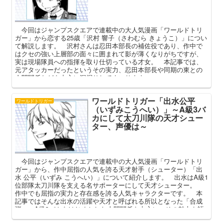
今回はジャンプスクエアで連載中の大人気漫画「ワールドトリ
ガー」から恋する25歳「沢村 響子（さわむら きょうこ）」につい
て解説します。 沢村さんは忍田本部長の補佐役であり、作中で
はクセの強い上層部の面々に囲まれて影が薄くなりがちですが、
実は現場隊員への指揮を取り仕切っている才女。 本記事では、
元アタッカーだったというその実力、忍田本部長や同期の東との
人間関係などを中心に深掘りしてまいります。
ワールドトリガー「出水公平
ワールドトリガー
（いずみこうへい）」～A級3バ
カにして太刀川隊の天才シュー
ター、声優は～
今回はジャンプスクエアで連載中の大人気漫画「ワールドトリ
ガー」から、作中屈指の人気を誇る天才射手（シューター）「出
水 公平（いずみ こうへい）」について紹介します。 出水はA級1
位部隊太刀川隊を支える名サポーターにして天才シューター。
作中でも屈指の実力と存在感を誇る人気キャラクターです。 本
記事ではそんな出水の活躍や天才と呼ばれる所以となった「合成
弾」、A級3バカをはじめとした人間関係を中心に、その魅力を語
ってまいります。