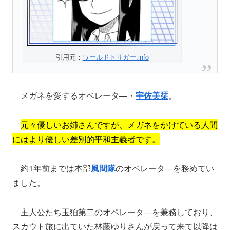
引用元：
ワールドトリガー.info
メガネを愛するオペレータ―・
宇佐美栞
。
元々優しいお姉さんですが、メガネをかけている人間
にはより優しい差別的平和主義者です。
約1年前までは本部
風間隊
のオペレータ―を務めてい
ました。
主人公たち玉狛第二のオペレータ―を兼務しており、
スカウト旅に出ていた林藤ゆりさんが戻って来て以降は