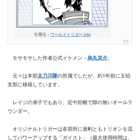
引用元：
ワールドトリガー.info
モサモサした作者公式イケメン・
烏丸京介
。
元々は本部
太刀川隊
の所属でしたが、約1年前に玉狛
支部に移籍しています。
レイジの弟子でもあり、近中距離で隙の無いオールラ
ウンダー。
オリジナルトリガーは各箇所に過剰ともトリオンを流
してパワーアップする「ガイスト」（最大使用時間は、