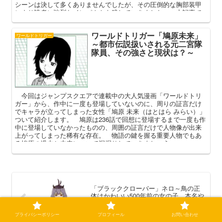
シーンは決して多くありませんでしたが、その圧倒的な胸部装甲
により読者に強烈なインパクトを残していきました。 本記事で
は藤丸のののプロフィールや人間関係、またその”Ｉ”に隠された秘
密なども交え、その魅力を深掘りしてまいります。
ワールドトリガー「鳩原未来」
ワールドトリガー
～都市伝説扱いされる元二宮隊
隊員、その強さと現状は？～
今回はジャンプスクエアで連載中の大人気漫画「ワールドトリ
ガー」から、作中に一度も登場していないのに、周りの証言だけ
でキャラが立ってしまった女性「鳩原 未来（はとはら みらい）」
ついて紹介します。 鳩原は236話で回想に登場するまで一度も作
中に登場していなかったものの、周囲の証言だけで人物像が出来
上がってしまった稀有な存在。 物語の鍵を握る重要人物でもあ
る鳩原の過去と未来について深掘りしていきましょう。
「ブラッククローバー」ネロ～鳥の正
体はかわいい500年前の女の子、本名や
魔法、アスタとの関係（メインヒロイ
ン？）～
プライバシーポリシー
プロフィール
お問い合わせ