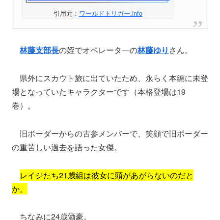
引用元：
ワールドトリガー.info
林藤支部長
の姪でオペレータ―の
林藤ゆり
さん。
県外にスカウト旅に出ていたため、永らく本編に未登
場となっていたキャラクターです（本格登場は19
巻）。
旧ボーダーからの古参メンバーで、笑顔で旧ボーダー
の重苦しい過去を語った女傑。
レイジたち21歳組は彼女に頭があがらないのだと
か。
ちなみに24歳酒豪。