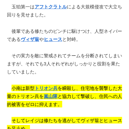
玉狛第一は
アフトクラトル
による大規模侵攻で大立ち
回りを見せました。
後輩である修たちのピンチに駆けつけ、人型ネイバー
である
ヴィザ翁
や
ヒュース
と対峙。
その実力を敵に警戒されてチームを分断されてしまい
ますが、それでも3人それぞれがしっかりと役割を果た
していました。
小南は新型
トリオン兵
を瞬殺し、住宅地を襲撃した大
量のトリオン兵を
嵐山隊
と協力して撃破し、住民への人
的被害をゼロに抑えます。
そしてレイジは修たちを逃がしてヴィザ翁とヒュース
を足止め。