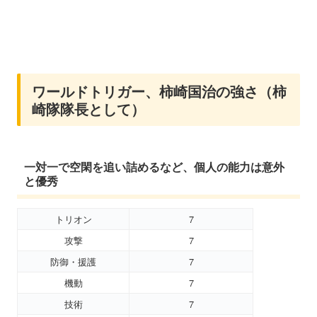
ワールドトリガー、柿崎国治の強さ（柿
崎隊隊長として）
一対一で空閑を追い詰めるなど、個人の能力は意外
と優秀
トリオン
7
攻撃
7
防御・援護
7
機動
7
技術
7