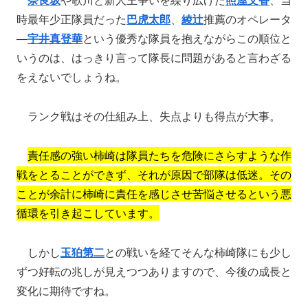
時最年少正隊員だった
巴虎太郎
、
綾辻
推薦のオペレータ
―
宇井真登華
という優秀な隊員を抱えながらこの順位と
いうのは、はっきり言って隊長に問題があると言わざる
をえないでしょうね。
ランク戦はその仕組み上、失点よりも得点が大事。
責任感の強い柿崎は隊員たちを危険にさらすような作
戦をとることができず、それが原因で部隊は低迷。その
ことが余計に柿崎に責任を感じさせ苦悩させるという悪
循環を引き起こしています。
しかし
玉狛第二
との戦いを経てそんな柿崎隊にも少し
ずつ好転の兆しが見えつつありますので、今後の成長と
変化に期待ですね。