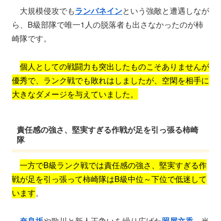
大規模侵攻でも
ランバネイン
という強敵と遭遇しなが
ら、B級部隊で唯一1人の脱落者も出さなかったのが柿
崎隊です。
個人としての戦闘力も突出したものこそありませんが
優秀で、ランク戦でも敗れはしましたが、空閑を相手に
大きなダメージを与えていました。
責任感の強さ、堅実すぎる作戦が足を引っ張る柿崎
隊
一方でB級ランク戦では責任感の強さ、堅実すぎる作
戦が足を引っ張って柿崎隊はB級中位～下位で低迷して
います
。
奈良坂
や歌川と新人王争いを繰り広げた
照屋文香
、当