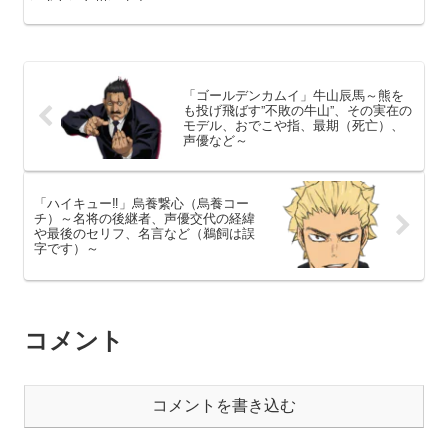
いきたいと思います。
「ゴールデンカムイ」牛山辰馬～熊を
も投げ飛ばす”不敗の牛山”、その実在の
モデル、おでこや指、最期（死亡）、
声優など～
「ハイキュー‼」烏養繋心（烏養コー
チ）～名将の後継者、声優交代の経緯
や最後のセリフ、名言など（鵜飼は誤
字です）～
コメント
コメントを書き込む