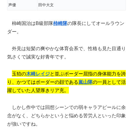
声優
田中大文
柿崎国治はB級部隊
柿崎隊
の隊長にしてオールラウン
ダー。
外見は短髪の爽やかな体育会系で、性格も見た目通り
気さくで誠実な好青年です。
玉狛の
木崎レイジ
と並ぶボーダー屈指の身体能力を誇
り、かつてはボーダーの顔である
嵐山隊
の一員として活
躍していた人望厚きリア充。
しかし作中では回想シーンでの弱キャラアピールに余
念がなく、どちらかというと悩める苦労人といった印象
が強いですね。