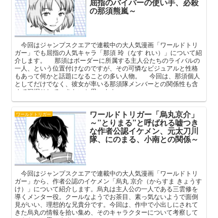
屈指のバイパーの使い手、必殺
の那須熊嵐～
今回はジャンプスクエアで連載中の大人気漫画「ワールドトリ
ガー」でも屈指の人気キャラ「那須 玲（なす れい）」について紹
介します。 那須はボーダーに所属する主人公たちのライバルの
一人、という位置付けなのですが、その可憐なビジュアルと性格
もあって何かと話題になることの多い人物。 今回は、那須個人
としてだけでなく、彼女が率いる那須隊メンバーとの関係性も含
めて深掘りしていきたいと思います。
ワールドトリガー「烏丸京介」
ワールドトリガー
～”とりまる”と呼ばれる嘘つき
な作者公認イケメン、元太刀川
隊、にのまる、小南との関係～
今回はジャンプスクエアで連載中の大人気漫画「ワールドトリ
ガー」から、作者公認のイケメン「烏丸 京介（からすま きょうす
け）」について紹介します。烏丸は主人公の一人である三雲修を
導くメンター役。クールなようでお茶目、素っ気ないようで面倒
見がいい、理想的な兄貴分です。今回は、作中で小出しにされて
きた烏丸の情報を拾い集め、そのキャラクターについて考察して