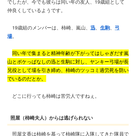
でしたが、今でも彼らは同い年の友人、19歳組として
仲良くしているようです。
19歳組のメンバーは、柿崎、嵐山、
迅
、
生駒
、
弓
場
。
同い年で集まると精神年齢が下がってはしゃぎだす嵐
山とボケっぱなしの迅と生駒に対し、ヤンキー弓場が長
兄役として場を引き締め、柿崎のツッコミ過労死を防い
でいるのだとか。
どこに行っても柿崎は苦労人ですねぇ。
照屋（柿崎夫人）からは逃げられない
照屋文香は柿崎を慕って柿崎隊に入隊してきた隊員で