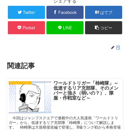
シェアする
Twitter
Facebook
はてブ
Pocket
LINE
コピー
円
関連記事
ワールドトリガー「柿崎隊」～
ワールドトリガー
低迷するリア充部隊、そのメン
バーと強さ（弱いの？）、隊
服・作戦室など～
今回はジャンプスクエアで連載中の大人気漫画「ワールドトリ
ガー」から、低迷するリア充部隊「柿崎隊」について解説しま
す。 柿崎隊は大規模侵攻編で登場し、B級ランク戦から本格登場