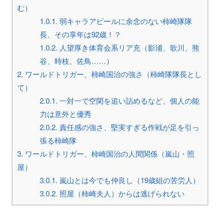
む）
1.0.1.
弱キャラアピールに余念のない柿崎隊隊
長、その享年は92歳！？
1.0.2.
人望厚き体育会系リア充（影浦、歌川、熊
谷、時枝、佐鳥……）
2.
ワールドトリガー、柿崎国治の強さ（柿崎隊隊長とし
て）
2.0.1.
一対一で空閑を追い詰めるなど、個人の能
力は意外と優秀
2.0.2.
責任感の強さ、堅実すぎる作戦が足を引っ
張る柿崎隊
3.
ワールドトリガー、柿崎国治の人間関係（嵐山・照
屋）
3.0.1.
嵐山とは今でも仲良し（19歳組の苦労人）
3.0.2.
照屋（柿崎夫人）からは逃げられない