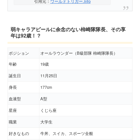
引用元：
ワールドトリガー.info
弱キャラアピールに余念のない柿崎隊隊長、その享
年は92歳！？
ボジション
オールラウンダー（B級部隊 柿崎隊隊長）
年齢
19歳
誕生日
11月25日
身長
177cm
血液型
A型
星座
くじら座
職業
大学生
好きなもの
牛丼、スイカ、スポーツ全般