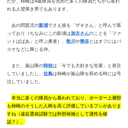
たが、柿崎はA級隊員を含めた多くの隊員たちから慕わ
れる人望厚き男でもあります。
あの問題児の
影浦
でさえ彼を「ザキさん」と呼んで慕
っており（ちなみにこの影浦は
加古さん
のことを「ファ
ントばばあ」と呼ぶ勇者）、
歌川
や
熊谷
とはオフにはバ
スケなどに興じる仲。
また、嵐山隊の
時枝
は「今でも大好きな先輩」と発言
していましたし、
佐鳥
は柿崎が嵐山隊を辞める時には号
泣していました。
本当に多くの隊員から慕われており、ボーダー上層部
も柿崎のそうした人柄を高く評価しているフシがありま
すね（遠征選抜試験では幹部候補として適性を確
認？）。