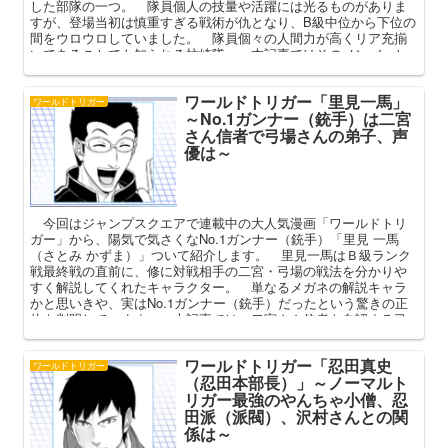
した部隊の一つ。 隊員個人の技量や活躍には光るものがありま
すが、登場当初は慎重すぎる戦術が仇となり、B級中位から下位の
間をウロウロしていました。 隊員個々の人間力が高くリア充揃
いであることでも知られる柿崎隊。 本記事ではそのメンバーと
強さ、彼らの隊服や作戦室、結成経緯を中心に深掘りしてまいり
ます。
ワールドトリガー「里見一馬」
ワールドトリガー
～No.1ガンナー（銃手）は二宮
さん信者で弓場さんの弟子、声
優は～
今回はジャンプスクエアで連載中の大人気漫画「ワールドトリ
ガー」から、陽気で気さくなNo.1ガンナー（銃手）「里見 一馬
（さとみ かずま）」ついて紹介します。 里見一馬はＢ級ランク
戦最終戦の直前に、修に対戦相手の二宮・弓場の戦法を分かりや
すく解説してくれたキャラクター。 単なるメガネの解説キャラ
かと思いきや、実はNo.1ガンナー（銃手）だったという驚きの正
体も判明しています。 本記事では、二宮さん信者を自認する弓
場さんの弟子、里見一馬というと男のすごさについて考察してい
きたいと思います。
ワールドトリガー「忍田真史
ワールドトリガー
（忍田本部長）」～ノーマルト
リガー最強のやんちゃ小僧、忍
田派（派閥）、沢村さんとの関
係は～