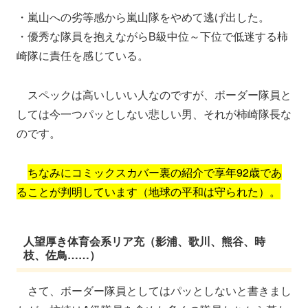
・嵐山への劣等感から嵐山隊をやめて逃げ出した。
・優秀な隊員を抱えながらB級中位～下位で低迷する柿
崎隊に責任を感じている。
スペックは高いしいい人なのですが、ボーダー隊員と
しては今一つパッとしない悲しい男、それが柿崎隊長な
のです。
ちなみにコミックスカバー裏の紹介で享年92歳であ
ることが判明しています（地球の平和は守られた）。
人望厚き体育会系リア充（影浦、歌川、熊谷、時
枝、佐鳥……）
さて、ボーダー隊員としてはパッとしないと書きまし