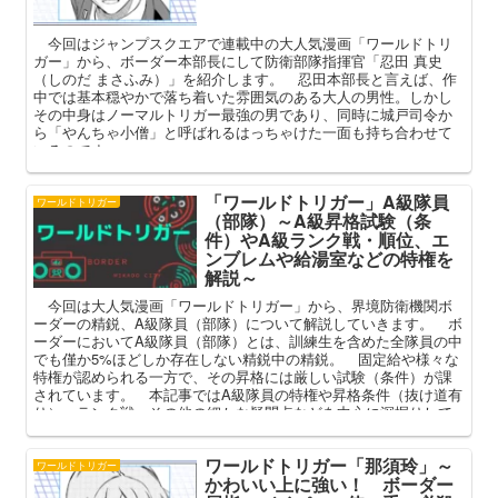
今回はジャンプスクエアで連載中の大人気漫画「ワールドトリ
ガー」から、ボーダー本部長にして防衛部隊指揮官「忍田 真史
（しのだ まさふみ）」を紹介します。 忍田本部長と言えば、作
中では基本穏やかで落ち着いた雰囲気のある大人の男性。しかし
その中身はノーマルトリガー最強の男であり、同時に城戸司令か
ら「やんちゃ小僧」と呼ばれるはっちゃけた一面も持ち合わせて
いるのです。
「ワールドトリガー」A級隊員
ワールドトリガー
（部隊）～A級昇格試験（条
件）やA級ランク戦・順位、エ
ンブレムや給湯室などの特権を
解説～
今回は大人気漫画「ワールドトリガー」から、界境防衛機関ボ
ーダーの精鋭、A級隊員（部隊）について解説していきます。 ボ
ーダーにおいてA級隊員（部隊）とは、訓練生を含めた全隊員の中
でも僅か5%ほどしか存在しない精鋭中の精鋭。 固定給や様々な
特権が認められる一方で、その昇格には厳しい試験（条件）が課
されています。 本記事ではA級隊員の特権や昇格条件（抜け道有
り）、ランク戦、その他の細かな疑問点などを中心に深掘りして
まいります。
ワールドトリガー「那須玲」～
ワールドトリガー
かわいい上に強い！ ボーダー