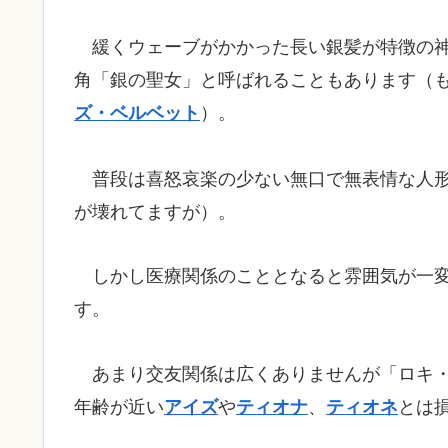
緩くウェーブがかかった長い銀髪が特徴の
角「銀の聖女」と呼ばれることもあります（
）。
ズ・ベルベット
普段は喜怒哀楽の少ない無口で無表情な人
が壊れてますが）。
しかし医療関係のこととなると雰囲気が一
す。
あまり交友関係は広くありませんが「ロキ
年齢が近い
や
、
とは
アイズ
ティオナ
ティオネ