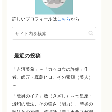
詳しいプロフィールは
こちら
から
最近の投稿
「吉河美希」～「カッコウの許嫁」作
者、師匠・真島ヒロ、その素顔（美人）
～
「魔男のイチ」幾（きざし）～七星座・
爆蛸の魔法、その強さ（能力）、時操の
魔法との友情、登場話（デスカラスが習