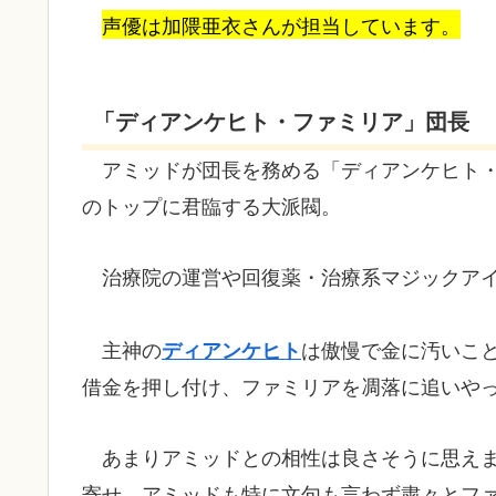
声優は加隈亜衣さんが担当しています。
「ディアンケヒト・ファミリア」団長
アミッドが団長を務める「ディアンケヒト
のトップに君臨する大派閥。
治療院の運営や回復薬・治療系マジックア
主神の
は傲慢で金に汚いこ
ディアンケヒト
借金を押し付け、ファミリアを凋落に追いや
あまりアミッドとの相性は良さそうに思え
寄せ、アミッドも特に文句も言わず粛々とフ