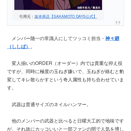
引用元：
坂本商店【SAKAMOTO DAYS公式】
メンバー随一の常識人にしてツッコミ担当・
神々廻
（ししば）
。
変人揃いのORDER（オーダー）内では貴重な抑え役
ですが、同時に極度の玉ねぎ嫌いで、玉ねぎが絡むと豹
変してキレ散らかすという奇人属性も持ち合わせていま
す。
武器は普通サイズのネイルハンマー。
他のメンバーの武器と比べると日曜大工的で地味です
が、それ故にカッコいいと一部ファンの間で人気を博し