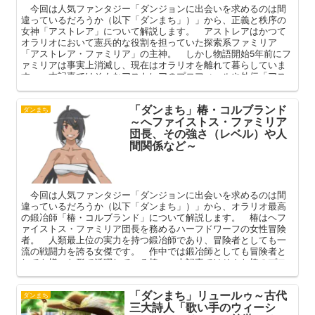
今回は人気ファンタジー「ダンジョンに出会いを求めるのは間
違っているだろうか（以下「ダンまち」）」から、正義と秩序の
女神「アストレア」について解説します。 アストレアはかつて
オラリオにおいて憲兵的な役割を担っていた探索系ファミリア
「アストレア・ファミリア」の主神。 しかし物語開始5年前にフ
ァミリアは事実上消滅し、現在はオラリオを離れて暮らしていま
す。 本記事ではそんなアストレアのプロフィールや外伝「アス
トレア・レコード」での活躍、アストレア・ファミリアを中心に
解説してまいります。
「ダンまち」椿・コルブランド
ダンまち
～へファイストス・ファミリア
団長、その強さ（レベル）や人
間関係など～
今回は人気ファンタジー「ダンジョンに出会いを求めるのは間
違っているだろうか（以下「ダンまち」）」から、オラリオ最高
の鍛冶師「椿・コルブランド」について解説します。 椿はヘフ
ァイストス・ファミリア団長を務めるハーフドワーフの女性冒険
者。 人類最上位の実力を持つ鍛冶師であり、冒険者としても一
流の戦闘力を誇る女傑です。 作中では鍛冶師としても冒険者と
しても様々な形で活躍している椿。 本記事ではそんな椿のプロ
フィールや強さ（レベル）、人間関係を中心に解説してまいりま
す。
「ダンまち」リュールゥ～古代
ダンまち
三大詩人「歌い手のウィーシ