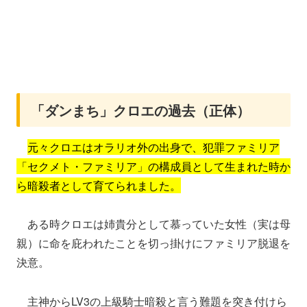
「ダンまち」クロエの過去（正体）
元々クロエはオラリオ外の出身で、犯罪ファミリア
「セクメト・ファミリア」の構成員として生まれた時か
ら暗殺者として育てられました。
ある時クロエは姉貴分として慕っていた女性（実は母
親）に命を庇われたことを切っ掛けにファミリア脱退を
決意。
主神からLV3の上級騎士暗殺と言う難題を突き付けら