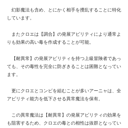
幻影魔法も含め、とにかく相手を攪乱することに特化
しています。
またクロエは【調合】の発展アビリティにより通常よ
りも効果の高い毒を作成することが可能。
【耐異常】の発展アビリティを持つ上級冒険者であっ
ても、その毒性を完全に防ぎきることは困難となってい
ます。
更にクロエとコンビを組むことが多いアーニャは、全
アビリティ能力を低下させる異常魔法を保有。
この異常魔法は【耐異常】の発展アビリティの効果を
も阻害するため、クロエの毒との相性は抜群となってい