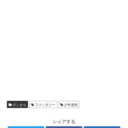
ダンまち
ファンタジー
少年漫画
シェアする