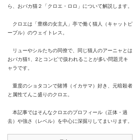
ら、おバカ猫２「クロエ・ロロ」について解説します。
クロエは「豊穣の女主人」亭で働く猫人（キャットピ
ープル）のウェイトレス。
リューやシルたちの同僚で、同じ猫人のアーニャとは
おバカ猫1、2とコンビで扱われることが多い問題児キ
ャラです。
重度のショタコンで賭博（イカサマ）好き、元暗殺者
と属性てんこ盛りのクロエ。
本記事ではそんなクロエのプロフィール（正体・過
去）や強さ（レベル）を中心に深掘りしてまいります。