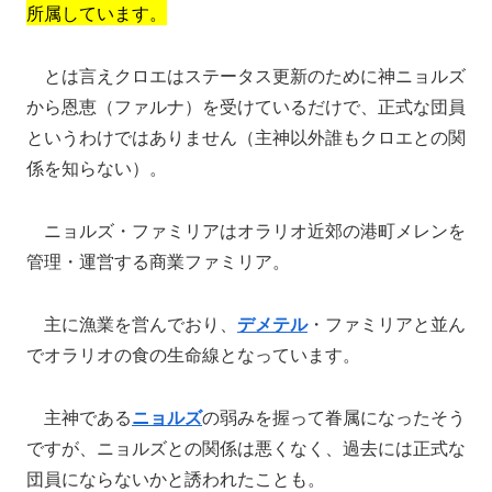
所属しています。
とは言えクロエはステータス更新のために神ニョルズ
から恩恵（ファルナ）を受けているだけで、正式な団員
というわけではありません（主神以外誰もクロエとの関
係を知らない）。
ニョルズ・ファミリアはオラリオ近郊の港町メレンを
管理・運営する商業ファミリア。
主に漁業を営んでおり、
デメテル
・ファミリアと並ん
でオラリオの食の生命線となっています。
主神である
ニョルズ
の弱みを握って眷属になったそう
ですが、ニョルズとの関係は悪くなく、過去には正式な
団員にならないかと誘われたことも。