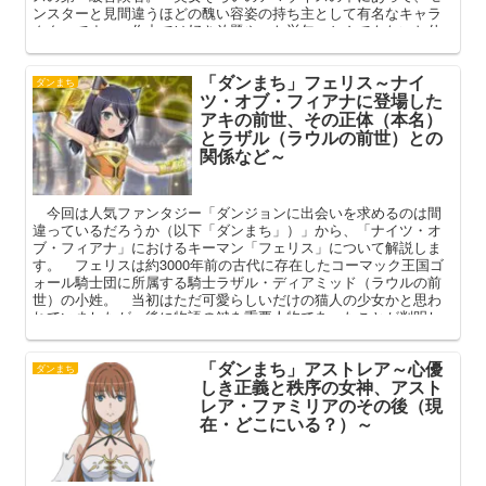
ンスターと見間違うほどの醜い容姿の持ち主として有名なキャラ
クターです。 作中では好き放題やった挙句、とんでもないお仕
置きを受けて破滅したフリュネ。 本記事ではそんな彼女のプロ
フィールや強さ、作中での活躍とその後を中心に解説してまいり
「ダンまち」フェリス～ナイ
ます。
ダンまち
ツ・オブ・フィアナに登場した
アキの前世、その正体（本名）
とラザル（ラウルの前世）との
関係など～
今回は人気ファンタジー「ダンジョンに出会いを求めるのは間
違っているだろうか（以下「ダンまち」）」から、「ナイツ・オ
ブ・フィアナ」におけるキーマン「フェリス」について解説しま
す。 フェリスは約3000年前の古代に存在したコーマック王国ゴ
ォール騎士団に所属する騎士ラザル・ディアミッド（ラウルの前
世）の小姓。 当初はただ可愛らしいだけの猫人の少女かと思わ
れていましたが、後に物語の鍵を重要人物であったことが判明し
ます。 本記事ではそんなフェリスのプロフィールや正体（本
名）、来世まで続くラザルとの関係（アキの前世）を中心に解説
「ダンまち」アストレア～心優
してまいります。
ダンまち
しき正義と秩序の女神、アスト
レア・ファミリアのその後（現
在・どこにいる？）～